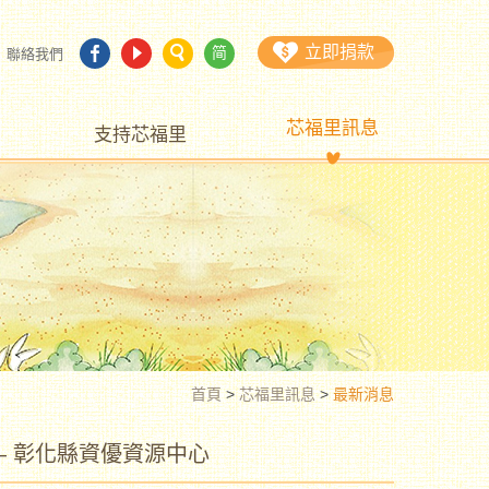
立即捐款
简
聯絡我們
芯福里訊息
支持芯福里
首頁
>
芯福里訊息
>
最新消息
— 彰化縣資優資源中心