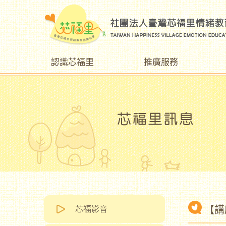
認識芯福里
推廣服務
【講
芯福影音