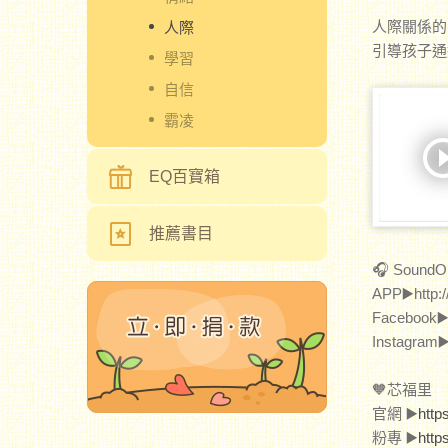
人際關係的
人際
引導孩子通
學習
自信
霸凌
EQ百寶箱
推薦書目
🎧 SoundO
APP▶️http:
Facebook▶
Instagram▶
🧡芯福里
官網 ▶️
http
粉專 ▶️
http