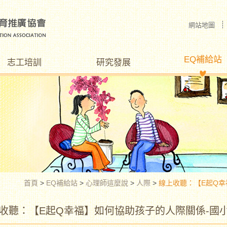
網站地圖
EQ補給站
志工培訓
研究發展
首頁
>
EQ補給站
>
心理師這麼說
>
人際
>
線上收聽：【E起Q幸
收聽：【E起Q幸福】如何協助孩子的人際關係-國小