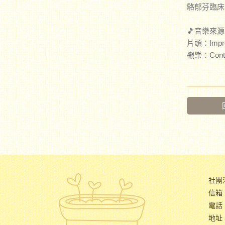
駱郁芬臨床
🎵音樂來源：ht
片頭：Impro
襯樂：Contin
社團
信箱：
電話：
地址