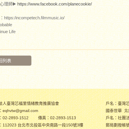
心理師▶️
https://www.facebook.com/planecookie/
tps:/incompetech.filmmusic.io/
bable
ue Life
回列表
法人臺灣芯福里情緒教育推廣協會
戶名：臺灣
eqhvtw@gmail.com
國泰世華 北投
02-2893-1512
傳真：02-2893-1513
戶名：社團
：112023 台北市北投區中央南路一段150號3樓
郵局劃撥帳號：