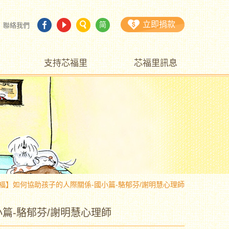
立即捐款
简
聯絡我們
支持芯福里
芯福里訊息
福】如何協助孩子的人際關係-國小篇-駱郁芬/謝明慧心理師
篇-駱郁芬/謝明慧心理師