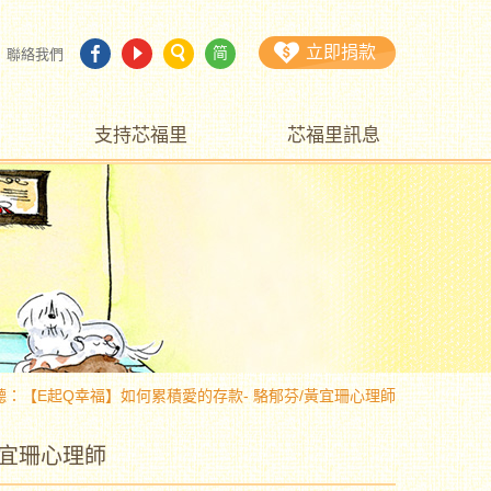
立即捐款
简
聯絡我們
支持芯福里
芯福里訊息
聽：【E起Q幸福】如何累積愛的存款- 駱郁芬/黃宜珊心理師
黃宜珊心理師