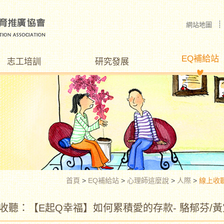
網站地圖
EQ補給站
志工培訓
研究發展
首頁
>
EQ補給站
>
心理師這麼說
>
人際
>
線上收
收聽：【E起Q幸福】如何累積愛的存款- 駱郁芬/