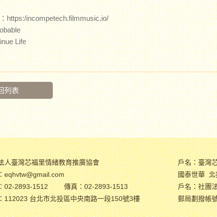
tps:/incompetech.filmmusic.io/
bable
ue Life
回列表
法人臺灣芯福里情緒教育推廣協會
戶名：臺灣
eqhvtw@gmail.com
國泰世華 北投
02-2893-1512
傳真：02-2893-1513
戶名：社團
：112023 台北市北投區中央南路一段150號3樓
郵局劃撥帳號：