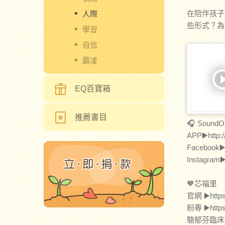
在陪伴孩子
人際
些形式？為
學習
自信
霸凌
EQ百寶箱
推薦書目
🎧 SoundO
APP▶️http:
Facebook▶️
Instagram▶️
🧡芯福里
官網 ▶️https
粉專 ▶️https
駱郁芬臨床