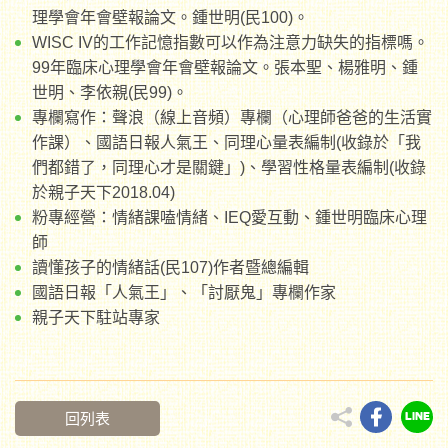
理學會年會壁報論文。鍾世明(民100)。
WISC IV的工作記憶指數可以作為注意力缺失的指標嗎。
99年臨床心理學會年會壁報論文。張本聖、楊雅明、鍾
世明、李依親(民99)。
專欄寫作：聲浪（線上音頻）專欄（心理師爸爸的生活實
作課）、國語日報人氣王、同理心量表編制(收錄於「我
們都錯了，同理心才是關鍵」)、學習性格量表編制(收錄
於親子天下2018.04)
粉專經營：情緒課嗑情緒、IEQ愛互動、鍾世明臨床心理
師
讀懂孩子的情緒話(民107)作者暨總編輯
國語日報「人氣王」、「討厭鬼」專欄作家
親子天下駐站專家
回列表