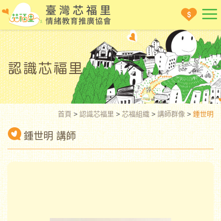
首頁
>
認識芯福里
>
芯福組織
>
講師群像
>
鍾世明
鍾世明 講師